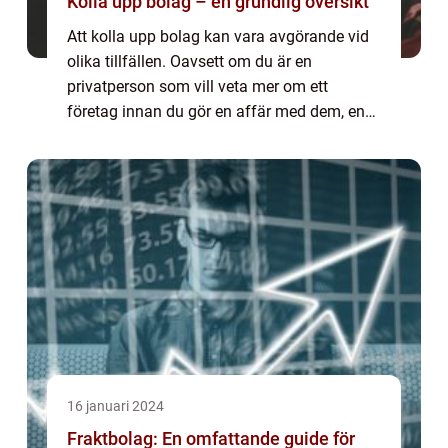
Kolla upp bolag – en grundlig översikt
Att kolla upp bolag kan vara avgörande vid
olika tillfällen. Oavsett om du är en
privatperson som vill veta mer om ett
företag innan du gör en affär med dem, en
investerare som vill bedöma en potentiell
möjlighet eller en konsument som vill veta
mer ...
16 januari 2024
Fraktbolag: En omfattande guide för