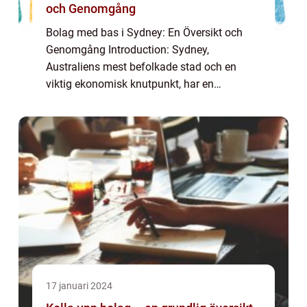
och Genomgång
Bolag med bas i Sydney: En Översikt och
Genomgång Introduction: Sydney,
Australiens mest befolkade stad och en
viktig ekonomisk knutpunkt, har en
blomstrande affärsmiljö som lockar företag
från hela världen. I denna artikel kommer vi
att ge en grundl...
17 januari 2024