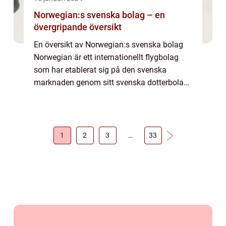
Norwegian:s svenska bolag – en
övergripande översikt
En översikt av Norwegian:s svenska bolag
Norwegian är ett internationellt flygbolag
som har etablerat sig på den svenska
marknaden genom sitt svenska dotterbolag.
Bolaget erbjuder både inrikes- och
utrikesflygningar och har blivit populärt
bland sven...
1
2
3
…
33