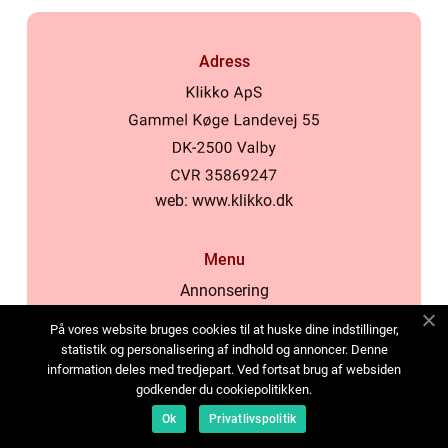
Adress
web:
www.klikko.dk
Menu
Annonsering
Om oss
På vores website bruges cookies til at huske dine indstillinger,
Cookies
statistik og personalisering af indhold og annoncer. Denne
information deles med tredjepart. Ved fortsat brug af websiden
Kontakta oss
godkender du cookiepolitikken.
Sitemap
Ok
Privatlivspolitik