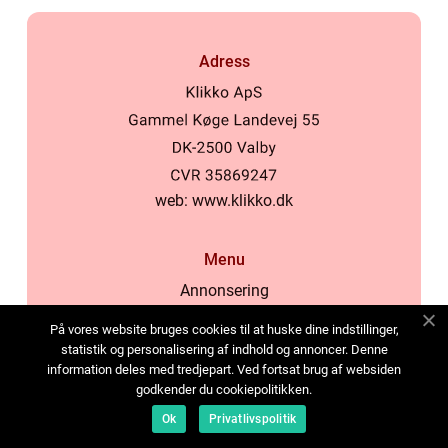
Adress
web:
www.klikko.dk
Menu
Annonsering
Om oss
På vores website bruges cookies til at huske dine indstillinger,
Cookies
statistik og personalisering af indhold og annoncer. Denne
information deles med tredjepart. Ved fortsat brug af websiden
Kontakta oss
godkender du cookiepolitikken.
Sitemap
Ok
Privatlivspolitik