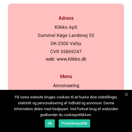
Adress
web:
www.klikko.dk
Menu
Annonsering
Om oss
På vores website bruges cookies til at huske dine indstillinger,
Cookies
statistik og personalisering af indhold og annoncer. Denne
information deles med tredjepart. Ved fortsat brug af websiden
Kontakta oss
godkender du cookiepolitikken.
Sitemap
Ok
Privatlivspolitik