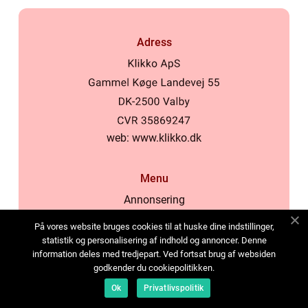
Adress
web:
www.klikko.dk
Menu
Annonsering
Om oss
På vores website bruges cookies til at huske dine indstillinger,
Cookies
statistik og personalisering af indhold og annoncer. Denne
information deles med tredjepart. Ved fortsat brug af websiden
Kontakta oss
godkender du cookiepolitikken.
Sitemap
Ok
Privatlivspolitik