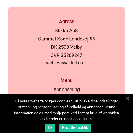
Adress
web:
www.klikko.dk
Menu
Annonsering
Om oss
På vores website bruges cookies til at huske dine indstillinger,
Cookies
statistik og personalisering af indhold og annoncer. Denne
information deles med tredjepart. Ved fortsat brug af websiden
Kontakta oss
godkender du cookiepolitikken.
Sitemap
Ok
Privatlivspolitik