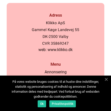
Adress
web:
www.klikko.dk
Menu
Annonsering
Om oss
På vores website bruges cookies til at huske dine indstillinger,
Cookies
statistik og personalisering af indhold og annoncer. Denne
information deles med tredjepart. Ved fortsat brug af websiden
Kontakta oss
godkender du cookiepolitikken.
Sitemap
Ok
Privatlivspolitik