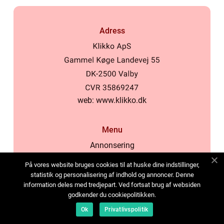
Adress
web:
www.klikko.dk
Menu
Annonsering
Om oss
På vores website bruges cookies til at huske dine indstillinger,
Cookies
statistik og personalisering af indhold og annoncer. Denne
information deles med tredjepart. Ved fortsat brug af websiden
Kontakta oss
godkender du cookiepolitikken.
Sitemap
Ok
Privatlivspolitik