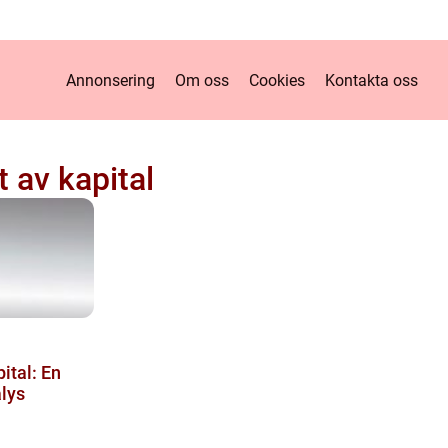
Annonsering
Om oss
Cookies
Kontakta oss
 av kapital
ital: En
lys