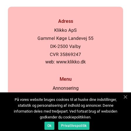
Adress
web:
www.klikko.dk
Menu
Annonsering
Om oss
På vores website bruges cookies til at huske dine indstillinger,
Cookies
statistik og personalisering af indhold og annoncer. Denne
information deles med tredjepart. Ved fortsat brug af websiden
Kontakta oss
godkender du cookiepolitikken.
Sitemap
Ok
Privatlivspolitik