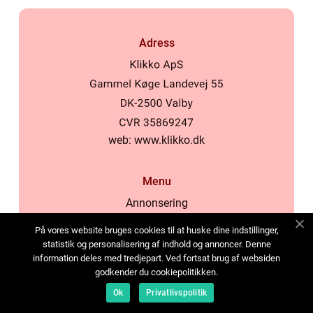
Adress
web:
www.klikko.dk
Menu
Annonsering
Om oss
På vores website bruges cookies til at huske dine indstillinger,
Cookies
statistik og personalisering af indhold og annoncer. Denne
information deles med tredjepart. Ved fortsat brug af websiden
Kontakta oss
godkender du cookiepolitikken.
Sitemap
Ok
Privatlivspolitik