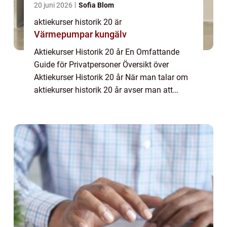
20 juni 2026
Sofia Blom
aktiekurser historik 20 är
Värmepumpar kungälv
Aktiekurser Historik 20 år En Omfattande
Guide för Privatpersoner Översikt över
Aktiekurser Historik 20 år När man talar om
aktiekurser historik 20 år avser man att
studera hur aktiekurserna för olika företag
och marknader har utvecklats under en tju...