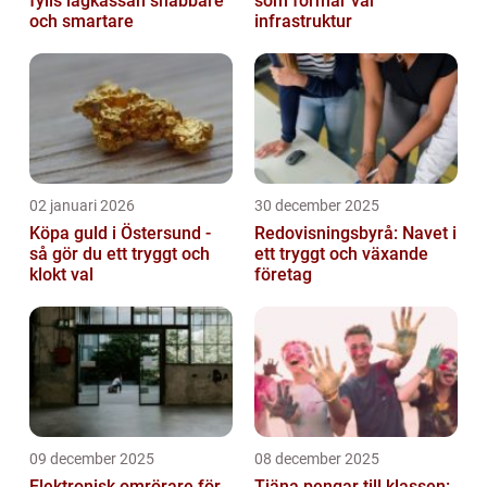
fylls lagkassan snabbare
som formar vår
och smartare
infrastruktur
02 januari 2026
30 december 2025
Köpa guld i Östersund -
Redovisningsbyrå: Navet i
så gör du ett tryggt och
ett tryggt och växande
klokt val
företag
09 december 2025
08 december 2025
Elektronisk omrörare för
Tjäna pengar till klassen: