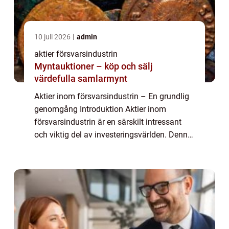
10 juli 2026
admin
aktier försvarsindustrin
Myntauktioner – köp och sälj
värdefulla samlarmynt
Aktier inom försvarsindustrin – En grundlig
genomgång Introduktion Aktier inom
försvarsindustrin är en särskilt intressant
och viktig del av investeringsvärlden. Denna
artikel kommer ge en övergripande och
grundlig översikt över aktier inom för...