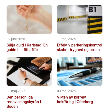
företag
02 juni 2025
11 maj 2025
Sälja guld i Karlstad: En
Effektiv parkeringskontrol
guide till rätt affär
skaber tryghed og orden
03 maj 2025
03 maj 2025
Den personliga
Vikten av korrekt
redovisningsbyrån i
bokföring i Göteborg
Boden