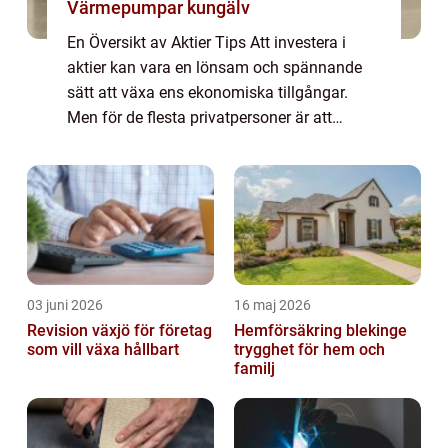
Värmepumpar kungälv
En Översikt av Aktier Tips Att investera i
aktier kan vara en lönsam och spännande
sätt att växa ens ekonomiska tillgångar.
Men för de flesta privatpersoner är att
investera i aktier inte en enkel uppgift. När
man väljer vilka aktier man ska invester...
03 juni 2026
16 maj 2026
Revision växjö för företag
Hemförsäkring blekinge
som vill växa hållbart
trygghet för hem och
familj