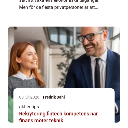
sätt att växa ens ekonomiska tillgångar.
Men för de flesta privatpersoner är att
investera i aktier inte en enkel uppgift. När
man väljer vilka aktier man ska invester...
08 juli 2026
Fredrik Dahl
aktier tips
Rekrytering fintech kompetens när
finans möter teknik