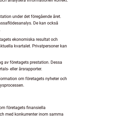
ka och analysera informationen korrekt.
station under det föregående året.
 kassaflödesanalys. De kan också
.
etagets ekonomiska resultat och
ktuella kvartalet. Privatpersoner kan
ng av företagets prestation. Dessa
als- eller årsrapporter.
nformation om företagets nyheter och
lysprocessen.
om företagets finansiella
id och med konkurrenter inom samma