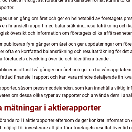
r, och det är viktigt att förstå deras skillnader för att kunna tol
pporter:
ges ut en gång om året och ger en helhetsbild av företagets pre
is en finansiell rapport med balansräkning, resultaträkning och
gisk översikt och information om företagets olika affärsenheter
ter publiceras fyra gånger om året och ger uppdateringar om för
r ofta en kortfattad balansräkning och resultaträkning för det a
a företagets utveckling över tid och identifiera trender.
ubliceras oftast två gånger om året och ger en halvårsuppdateri
tfattad finansiell rapport och kan vara mindre detaljerade än kvart
rapporter, såsom pressmeddelanden, som kan innehålla viktig i
edveten om dessa olika typer av rapporter och använda dem i ana
a mätningar i aktierapporter
rande roll i aktierapporter eftersom de ger konkret information 
t möjligt för investerare att jämföra företagets resultat över t