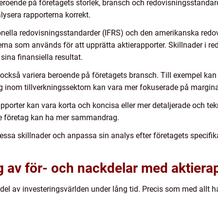
beroende på företagets storlek, bransch och redovisningsstandarde
alysera rapporterna korrekt.
ionella redovisningsstandarder (IFRS) och den amerikanska red
rna som används för att upprätta aktierapporter. Skillnader i r
sina finansiella resultat.
 också variera beroende på företagets bransch. Till exempel ka
tag inom tillverkningssektorn kan vara mer fokuserade på margina
apporter kan vara korta och koncisa eller mer detaljerade och tek
re företag kan ha mer sammandrag.
dessa skillnader och anpassa sin analys efter företagets specifi
 av för- och nackdelar med aktiera
 del av investeringsvärlden under lång tid. Precis som med allt h