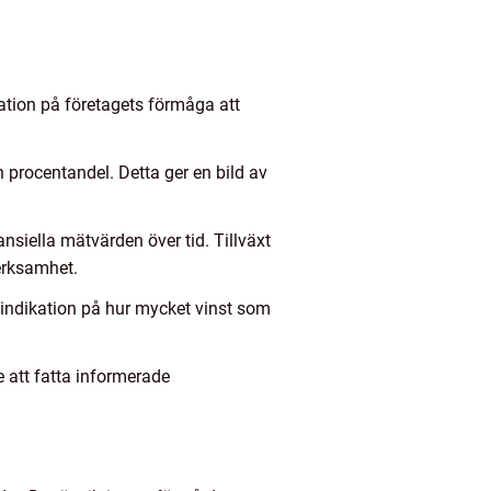
kation på företagets förmåga att
en procentandel. Detta ger en bild av
ansiella mätvärden över tid. Tillväxt
verksamhet.
n indikation på hur mycket vinst som
e att fatta informerade