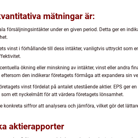
vantitativa mätningar är:
tala försäljningsintäkter under en given period. Detta ger en indi
het.
s vinst i förhållande till dess intäkter, vanligtvis uttryckt som 
ektivitet.
centuella ökning eller minskning av intäkter, vinst eller andra fin
are eftersom den indikerar företagets förmåga att expandera sin 
företagets vinst fördelat på antalet utestående aktier. EPS ger e
 som ett nyckelmått för att värdera företagets lönsamhet.
 konkreta siffror att analysera och jämföra, vilket gör det lättar
ka aktierapporter