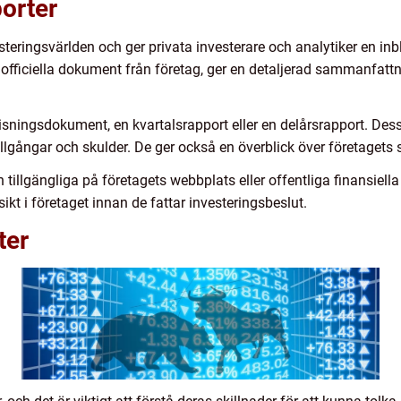
porter
esteringsvärlden och ger privata investerare och analytiker en inbl
r officiella dokument från företag, ger en detaljerad sammanfat
visningsdokument, en kvartalsrapport eller en delårsrapport. Des
, tillgångar och skulder. De ger också en överblick över företag
ch tillgängliga på företagets webbplats eller offentliga finansiel
ikt i företaget innan de fattar investeringsbeslut.
ter