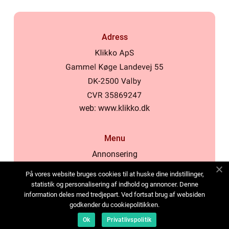
Adress
web:
www.klikko.dk
Menu
Annonsering
Om oss
På vores website bruges cookies til at huske dine indstillinger,
Cookies
statistik og personalisering af indhold og annoncer. Denne
information deles med tredjepart. Ved fortsat brug af websiden
Kontakta oss
godkender du cookiepolitikken.
Sitemap
Ok
Privatlivspolitik