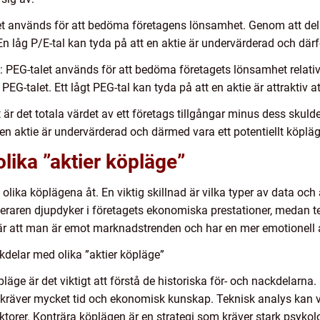
talet används för att bedöma företagens lönsamhet. Genom att de
En låg P/E-tal kan tyda på att en aktie är undervärderad och därf
: PEG-talet används för att bedöma företagets lönsamhet relativt t
PEG-talet. Ett lågt PEG-tal kan tyda på att en aktie är attraktiv a
är det totala värdet av ett företags tillgångar minus dess skuld
en aktie är undervärderad och därmed vara ett potentiellt köpläg
lika ”aktier köpläge”
de olika köplägena åt. En viktig skillnad är vilka typer av data 
eraren djupdyker i företagets ekonomiska prestationer, medan te
r att man är emot marknadstrenden och har en mer emotionell 
delar med olika ”aktier köpläge”
äge är det viktigt att förstå de historiska för- och nackdelarn
n kräver mycket tid och ekonomisk kunskap. Teknisk analys kan 
ktorer. Konträra köplägen är en strategi som kräver stark psykolo