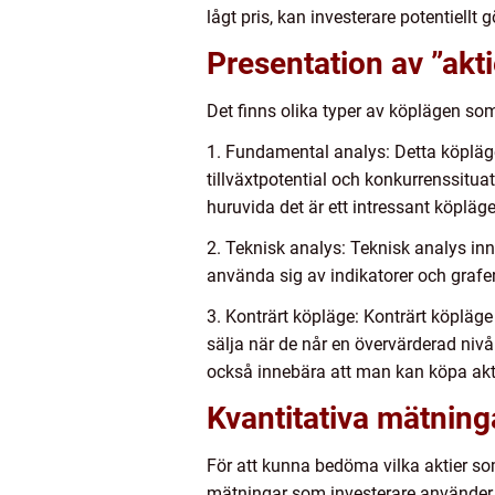
lågt pris, kan investerare potentiellt g
Presentation av ”akt
Det finns olika typer av köplägen som 
1. Fundamental analys: Detta köpläge
tillväxtpotential och konkurrenssit
huruvida det är ett intressant köpläge
2. Teknisk analys: Teknisk analys inn
använda sig av indikatorer och grafer
3. Konträrt köpläge: Konträrt köpläge
sälja när de når en övervärderad niv
också innebära att man kan köpa aktie
Kvantitativa mätning
För att kunna bedöma vilka aktier som
mätningar som investerare använder 