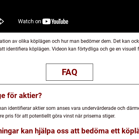
ntation av olika köplägen och hur man bedömer dem. Det kan oc
tt identifiera köplägen. Videon kan förtydliga och ge en visuell
FAQ
e för aktier?
 man identifierar aktier som anses vara undervärderade och därme
re pris för att potentiellt göra vinst när priserna stiger.
ningar kan hjälpa oss att bedöma ett köplä