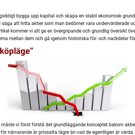
 långsiktigt bygga upp kapital och skapa en stabil ekonomisk grund.
vill säga att hitta aktier som man bedömer vara undervärderade o
tikel kommer vi att ge en övergripande och grundlig översikt över
erna mellan dem och gå igenom historiska för- och nackdelar för
 köpläge”
r måste vi först förstå det grundläggande konceptet bakom aktie
om för närvarande är prissatta lägre än vad de egentligen är värda.