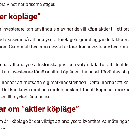
öra vinst när priserna stiger.
ier köpläge”
investerare kan använda sig av när de vill köpa aktier till ett br
 fokuserar på att analysera företagets grundläggande faktorer s
uation. Genom att bedöma dessa faktorer kan investerare bedöma
.
ebär att analysera historiska pris- och volymdata för att identif
 kan investerare försöka hitta köplägen där priset förväntas stig
 innebär att motsätta sig marknadstrenden. Detta innebär att köp
å. Det kan kräva mod och motståndskraft för att köpa när markn
r till mycket låga priser.
ar om ”aktier köpläge”
 är i köpläge är det viktigt att analysera kvantitativa mätningar
sig av: