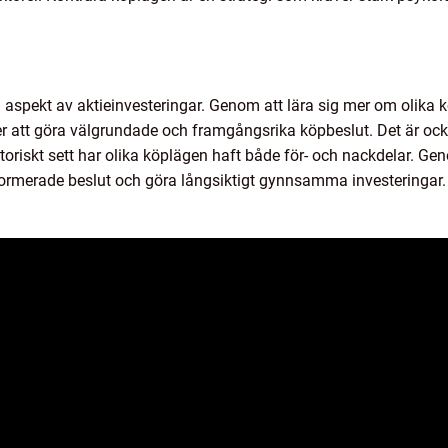
tig aspekt av aktieinvesteringar. Genom att lära sig mer om olika
 att göra välgrundade och framgångsrika köpbeslut. Det är också
toriskt sett har olika köplägen haft både för- och nackdelar. 
nformerade beslut och göra långsiktigt gynnsamma investeringar.