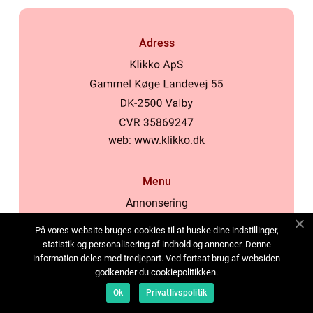
Adress
web:
www.klikko.dk
Menu
Annonsering
Om oss
På vores website bruges cookies til at huske dine indstillinger,
Cookies
statistik og personalisering af indhold og annoncer. Denne
information deles med tredjepart. Ved fortsat brug af websiden
Kontakta oss
godkender du cookiepolitikken.
Sitemap
Ok
Privatlivspolitik