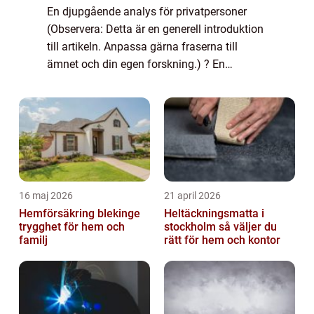
En djupgående analys för privatpersoner
(Observera: Detta är en generell introduktion
till artikeln. Anpassa gärna fraserna till
ämnet och din egen forskning.) ? En
djupgående analys för privatpersoner
Översikt över ”vilka aktier ska man köpa 2...
16 maj 2026
21 april 2026
Hemförsäkring blekinge
Heltäckningsmatta i
trygghet för hem och
stockholm så väljer du
familj
rätt för hem och kontor