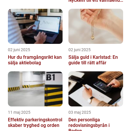
Nyckeln till ett välmående
företag
02 juni 2025
02 juni 2025
Hur du framgångsrikt kan
Sälja guld i Karlstad: En
sälja aktiebolag
guide till rätt affär
11 maj 2025
03 maj 2025
Effektiv parkeringskontrol
Den personliga
skaber tryghed og orden
redovisningsbyrån i
Boden