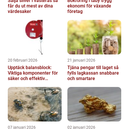
Sälja silver i västerås så
Bokföring i täby trygg
får du ut mest av dina
ekonomi för växande
värdesaker
företag
20 februari 2026
21 januari 2026
Upptäck balansblock:
Tjäna pengar till laget så
Viktiga komponenter för
fylls lagkassan snabbare
säker och effektiv
och smartare
industriell lyftning
07 januari 2026
02 januari 2026