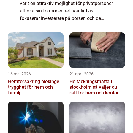
varit en attraktiv möjlighet för privatpersoner
att öka sin förmögenhet. Vanligtvis
fokuserar investerare på börsen och de
noterade bolagen. Men det finns också en
hel värld av onoterade bolag som erbjud...
16 maj 2026
21 april 2026
Hemförsäkring blekinge
Heltäckningsmatta i
trygghet för hem och
stockholm så väljer du
familj
rätt för hem och kontor