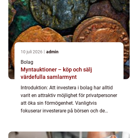
10 juli 2026
admin
Bolag
Myntauktioner – köp och sälj
värdefulla samlarmynt
Introduktion: Att investera i bolag har alltid
varit en attraktiv möjlighet för privatpersoner
att öka sin förmögenhet. Vanligtvis
fokuserar investerare på börsen och de
noterade bolagen. Men det finns också en
hel värld av onoterade bolag som erbjud...