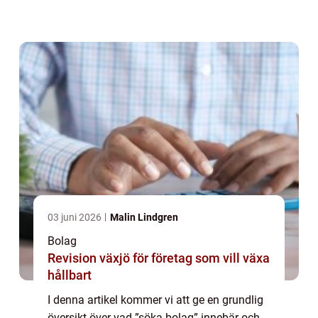
populära ”söka bolag”-tjänster och diskutera
deras unika egens...
03 juni 2026
Malin Lindgren
Bolag
Revision växjö för företag som vill växa
hållbart
I denna artikel kommer vi att ge en grundlig
översikt över vad ”söka bolag” innebär och