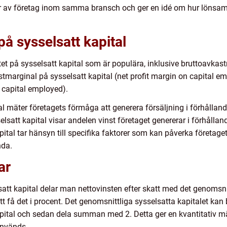
er av företag inom samma bransch och ger en idé om hur lönsamm
på sysselsatt kapital
litet på sysselsatt kapital som är populära, inklusive bruttoavkas
stmarginal på sysselsatt kapital (net profit margin on capital em
n capital employed).
l mäter företagets förmåga att generera försäljning i förhållande
att kapital visar andelen vinst företaget genererar i förhållande
apital tar hänsyn till specifika faktorer som kan påverka företa
nda.
ar
lsatt kapital delar man nettovinsten efter skatt med det genomsni
att få det i procent. Det genomsnittliga sysselsatta kapitalet k
apital och sedan dela summan med 2. Detta ger en kvantitativ m
används.