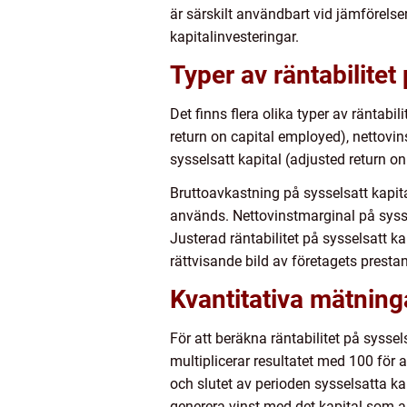
är särskilt användbart vid jämförels
kapitalinvesteringar.
Typer av räntabilitet 
Det finns flera olika typer av räntabi
return on capital employed), nettovin
sysselsatt kapital (adjusted return o
Bruttoavkastning på sysselsatt kapita
används. Nettovinstmarginal på syssels
Justerad räntabilitet på sysselsatt k
rättvisande bild av företagets presta
Kvantitativa mätning
För att beräkna räntabilitet på sysse
multiplicerar resultatet med 100 för 
och slutet av perioden sysselsatta k
generera vinst med det kapital som 