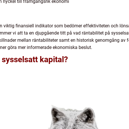
En nyckel till framgångsrik ekonomi
 en viktig finansiell indikator som bedömer effektiviteten och lö
mer vi att ta en djupgående titt på vad räntabilitet på sysselsat
 skillnader mellan räntabiliteter samt en historisk genomgång av
oner göra mer informerade ekonomiska beslut.
 sysselsatt kapital?