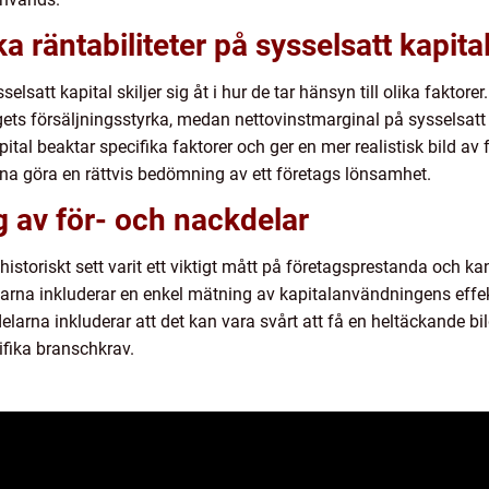
a räntabiliteter på sysselsatt kapita
selsatt kapital skiljer sig åt i hur de tar hänsyn till olika faktor
ets försäljningsstyrka, medan nettovinstmarginal på sysselsatt 
pital beaktar specifika faktorer och ger en mer realistisk bild av 
unna göra en rättvis bedömning av ett företags lönsamhet.
 av för- och nackdelar
r historiskt sett varit ett viktigt mått på företagsprestanda och
larna inkluderar en enkel mätning av kapitalanvändningens effek
rna inkluderar att det kan vara svårt att få en heltäckande bi
fika branschkrav.