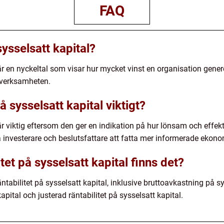
FAQ
sysselsatt kapital?
är en nyckeltal som visar hur mycket vinst en organisation generer
 verksamheten.
på sysselsatt kapital viktigt?
är viktig eftersom den ger en indikation på hur lönsam och effekt
 investerare och beslutsfattare att fatta mer informerade ekono
itet på sysselsatt kapital finns det?
äntabilitet på sysselsatt kapital, inklusive bruttoavkastning på sy
pital och justerad räntabilitet på sysselsatt kapital.