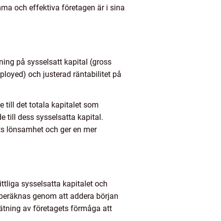
a och effektiva företagen är i sina
tning på sysselsatt kapital (gross
ployed) och justerad räntabilitet på
 till det totala kapitalet som
 till dess sysselsatta kapital.
gets lönsamhet och ger en mer
ttliga sysselsatta kapitalet och
an beräknas genom att addera början
ätning av företagets förmåga att