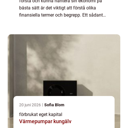
förstå och kunna hantera sin ekonomi på
bästa sätt är det viktigt att förstå olika
finansiella termer och begrepp. Ett sådant
begrepp är ”förbrukat eget kapital”, som kan
vara avgörande f...
20 juni 2026
Sofia Blom
förbrukat eget kapital
Värmepumpar kungälv