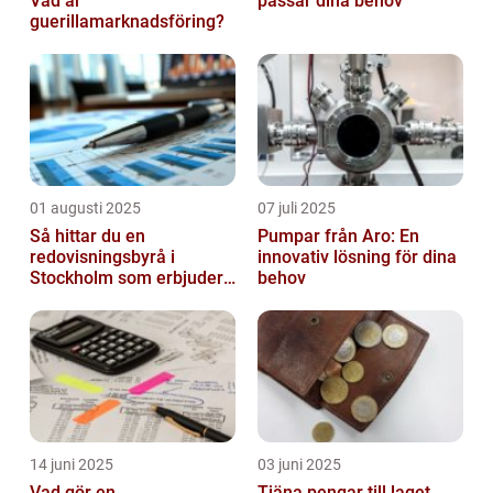
Vad är
passar dina behov
guerillamarknadsföring?
01 augusti 2025
07 juli 2025
Så hittar du en
Pumpar från Aro: En
redovisningsbyrå i
innovativ lösning för dina
Stockholm som erbjuder
behov
det lilla extra
14 juni 2025
03 juni 2025
Vad gör en
Tjäna pengar till laget