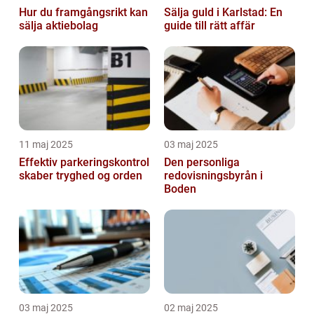
Hur du framgångsrikt kan
Sälja guld i Karlstad: En
sälja aktiebolag
guide till rätt affär
11 maj 2025
03 maj 2025
Effektiv parkeringskontrol
Den personliga
skaber tryghed og orden
redovisningsbyrån i
Boden
03 maj 2025
02 maj 2025