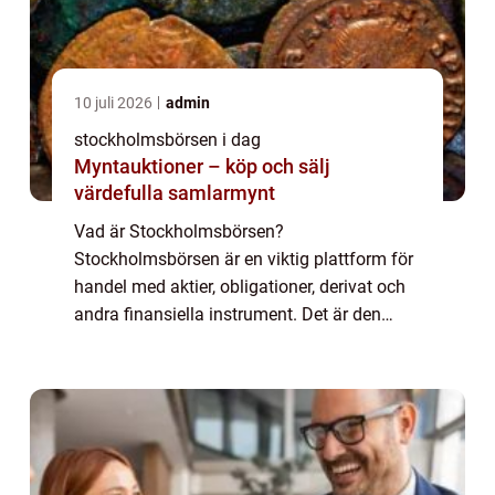
10 juli 2026
admin
stockholmsbörsen i dag
Myntauktioner – köp och sälj
värdefulla samlarmynt
Vad är Stockholmsbörsen?
Stockholmsbörsen är en viktig plattform för
handel med aktier, obligationer, derivat och
andra finansiella instrument. Det är den
största börsen i Skandinavien och erbjuder
möjligheter till både privatpersoner och
företag att...