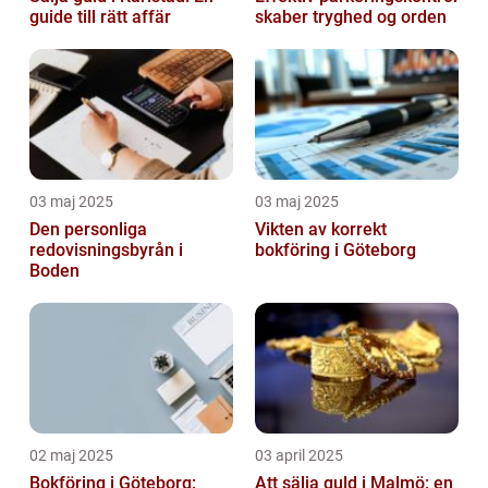
guide till rätt affär
skaber tryghed og orden
03 maj 2025
03 maj 2025
Den personliga
Vikten av korrekt
redovisningsbyrån i
bokföring i Göteborg
Boden
02 maj 2025
03 april 2025
Bokföring i Göteborg:
Att sälja guld i Malmö: en